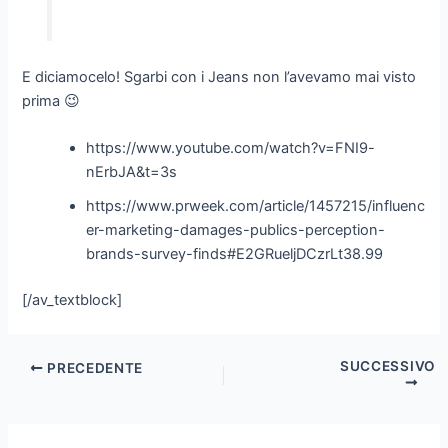
E diciamocelo! Sgarbi con i Jeans non l’avevamo mai visto
prima 😉
https://www.youtube.com/watch?v=FNI9-
nErbJA&t=3s
https://www.prweek.com/article/1457215/influenc
er-marketing-damages-publics-perception-
brands-survey-finds#E2GRueljDCzrLt38.99
[/av_textblock]
SUCCESSIVO
PRECEDENTE