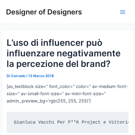
Vai
Navigazione
Main
Designer of Designers
al
articoli
Men
contenuto
L’uso di influencer può
influenzare negativamente
la percezione del brand?
Di
Corrado
/
12 Marzo 2018
[av_textblock size=” font_color=” color=” av-medium-font-
size=” av-small-font-size=” av-mini-font-size=”
admin_preview_bg=’rgb(255, 255, 255)’]