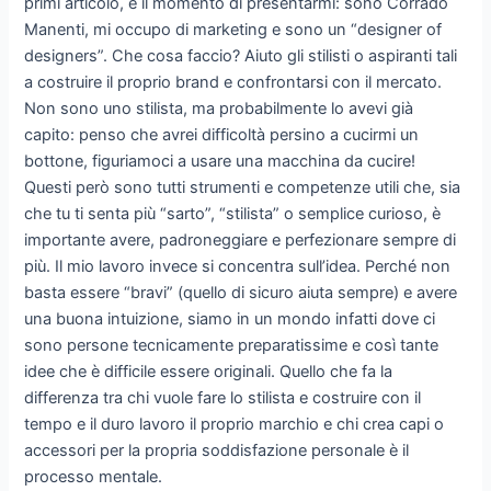
primi articolo, è il momento di presentarmi: sono Corrado
Manenti, mi occupo di marketing e sono un “designer of
designers”. Che cosa faccio? Aiuto gli stilisti o aspiranti tali
a costruire il proprio brand e confrontarsi con il mercato.
Non sono uno stilista, ma probabilmente lo avevi già
capito: penso che avrei difficoltà persino a cucirmi un
bottone, figuriamoci a usare una macchina da cucire!
Questi però sono tutti strumenti e competenze utili che, sia
che tu ti senta più “sarto”, “stilista” o semplice curioso, è
importante avere, padroneggiare e perfezionare sempre di
più. Il mio lavoro invece si concentra sull’idea. Perché non
basta essere “bravi” (quello di sicuro aiuta sempre) e avere
una buona intuizione, siamo in un mondo infatti dove ci
sono persone tecnicamente preparatissime e così tante
idee che è difficile essere originali. Quello che fa la
differenza tra chi vuole fare lo stilista e costruire con il
tempo e il duro lavoro il proprio marchio e chi crea capi o
accessori per la propria soddisfazione personale è il
processo mentale.