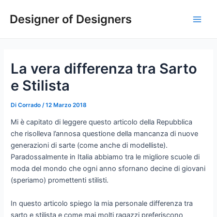
Vai
Navigazione
Main
Designer of Designers
al
articoli
Men
contenuto
La vera differenza tra Sarto
e Stilista
Di
Corrado
/
12 Marzo 2018
Mi è capitato di leggere questo articolo della Repubblica
che risolleva l’annosa questione della mancanza di nuove
generazioni di sarte (come anche di modelliste).
Paradossalmente in Italia abbiamo tra le migliore scuole di
moda del mondo che ogni anno sfornano decine di giovani
(speriamo) promettenti stilisti.
In questo articolo spiego la mia personale differenza tra
sarto e stilista e come mai molti ragazzi preferiscono