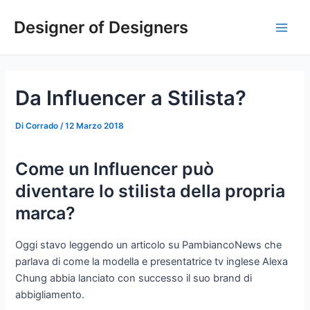
Vai
Navigazione
Main
Designer of Designers
al
articoli
Men
contenuto
Da Influencer a Stilista?
Di
Corrado
/
12 Marzo 2018
Come un Influencer può
diventare lo stilista della propria
marca?
Oggi stavo leggendo un articolo su PambiancoNews che
parlava di come la modella e presentatrice tv inglese Alexa
Chung abbia lanciato con successo il suo brand di
abbigliamento.