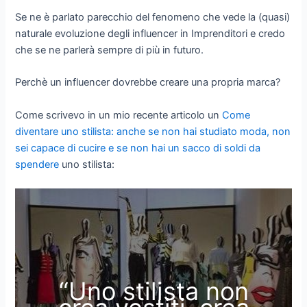
Se ne è parlato parecchio del fenomeno che vede la (quasi)
naturale evoluzione degli influencer in Imprenditori e credo
che se ne parlerà sempre di più in futuro.
Perchè un influencer dovrebbe creare una propria marca?
Come scrivevo in un mio recente articolo un
Come
diventare uno stilista: anche se non hai studiato moda, non
sei capace di cucire e se non hai un sacco di soldi da
spendere
uno stilista:
“Uno stilista non