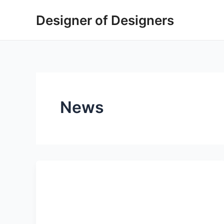
Vai
Designer of Designers
al
contenuto
News